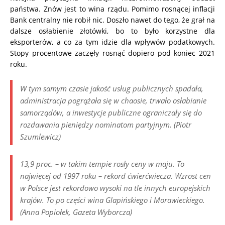
państwa. Znów jest to wina rządu. Pomimo rosnącej inflacji
Bank centralny nie robił nic. Doszło nawet do tego, że grał na
dalsze osłabienie złotówki, bo to było korzystne dla
eksporterów, a co za tym idzie dla wpływów podatkowych.
Stopy procentowe zaczęły rosnąć dopiero pod koniec 2021
roku.
W tym samym czasie jakość usług publicznych spadała,
administracja pogrążała się w chaosie, trwało osłabianie
samorządów, a inwestycje publiczne ograniczały się do
rozdawania pieniędzy nominatom partyjnym. (Piotr
Szumlewicz)
13,9 proc. – w takim tempie rosły ceny w maju. To
najwięcej od 1997 roku – rekord ćwierćwiecza. Wzrost cen
w Polsce jest rekordowo wysoki na tle innych europejskich
krajów. To po części wina Glapińskiego i Morawieckiego.
(Anna Popiołek, Gazeta Wyborcza)