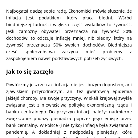
Najbogatsi dadzą sobie radę. Ekonomiści mówią słusznie, że
inflacja jest podatkiem, który płacą biedni. Wśród
biedniejszej ludności większa część wydatków to żywność.
Jeśli zamożny obywatel przeznacza na żywność 20%
dochodów, to odczuje inflację mniej, niż biedny, który na
żywność przeznacza 50% swoich dochodów. Biedniejsza
część społeczeństwa zaczyna mieć problemy z
zaspokojeniem nawet podstawowych potrzeb życiowych.
Jak to się zaczęło
Powtórzmy jeszcze raz, inflacja nie jest bożym dopustem, ani
zjawiskiem przyrodniczym, ani też gwałtowną epidemią
jakiejś choroby. Ma swoje przyczyny. W skali krajowej zwykle
związana jest z niewłaściwą polityką ekonomiczną rządu i
banku centralnego. Do przyczyn inflacji należy: nadmierne
zwiększanie podaży pieniądza poprzez jego emisję przez
bank centralny. W Polsce (i nie tylko) inflacja była związana z
pandemią. A dokładniej z nadpodażą pieniędzy, które