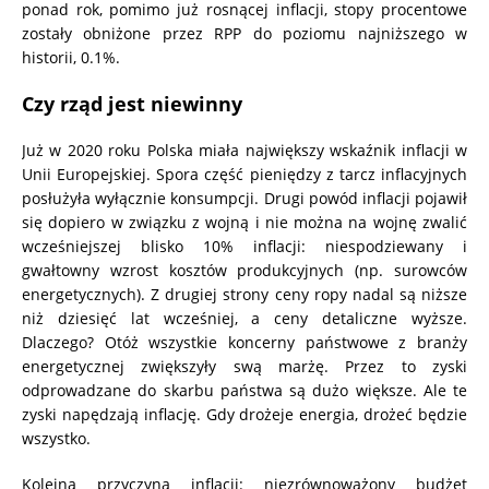
ponad rok, pomimo już rosnącej inflacji, stopy procentowe
zostały obniżone przez RPP do poziomu najniższego w
historii, 0.1%.
Czy rząd jest niewinny
Już w 2020 roku Polska miała największy wskaźnik inflacji w
Unii Europejskiej. Spora część pieniędzy z tarcz inflacyjnych
posłużyła wyłącznie konsumpcji. Drugi powód inflacji pojawił
się dopiero w związku z wojną i nie można na wojnę zwalić
wcześniejszej blisko 10% inflacji: niespodziewany i
gwałtowny wzrost kosztów produkcyjnych (np. surowców
energetycznych). Z drugiej strony ceny ropy nadal są niższe
niż dziesięć lat wcześniej, a ceny detaliczne wyższe.
Dlaczego? Otóż wszystkie koncerny państwowe z branży
energetycznej zwiększyły swą marżę. Przez to zyski
odprowadzane do skarbu państwa są dużo większe. Ale te
zyski napędzają inflację. Gdy drożeje energia, drożeć będzie
wszystko.
Kolejna przyczyna inflacji: niezrównoważony budżet