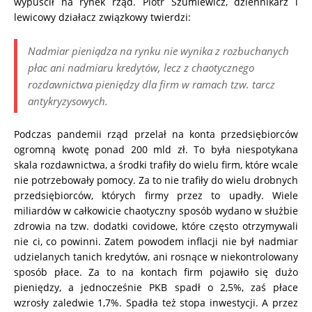
wypuścił na rynek rząd. Piotr Szumlewicz, dziennikarz i
lewicowy działacz związkowy twierdzi:
Nadmiar pieniądza na rynku nie wynika z rozbuchanych
płac ani nadmiaru kredytów, lecz z chaotycznego
rozdawnictwa pieniędzy dla firm w ramach tzw. tarcz
antykryzysowych.
Podczas pandemii rząd przelał na konta przedsiębiorców
ogromną kwotę ponad 200 mld zł. To była niespotykana
skala rozdawnictwa, a środki trafiły do wielu firm, które wcale
nie potrzebowały pomocy. Za to nie trafiły do wielu drobnych
przedsiębiorców, których firmy przez to upadły. Wiele
miliardów w całkowicie chaotyczny sposób wydano w służbie
zdrowia na tzw. dodatki covidowe, które często otrzymywali
nie ci, co powinni. Zatem powodem inflacji nie był nadmiar
udzielanych tanich kredytów, ani rosnące w niekontrolowany
sposób płace. Za to na kontach firm pojawiło się dużo
pieniędzy, a jednocześnie PKB spadł o 2,5%, zaś płace
wzrosły zaledwie 1,7%. Spadła też stopa inwestycji. A przez