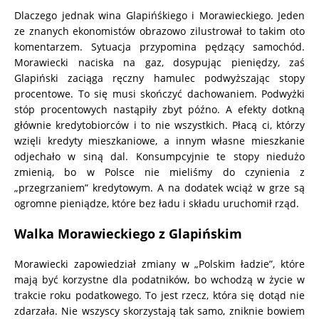
Dlaczego jednak wina Glapińśkiego i Morawieckiego. Jeden
ze znanych ekonomistów obrazowo zilustrował to takim oto
komentarzem. Sytuacja przypomina pędzący samochód.
Morawiecki naciska na gaz, dosypując pieniędzy, zaś
Glapiński zaciąga ręczny hamulec podwyższając stopy
procentowe. To się musi skończyć dachowaniem. Podwyżki
stóp procentowych nastąpiły zbyt późno. A efekty dotkną
głównie kredytobiorców i to nie wszystkich. Płacą ci, którzy
wzięli kredyty mieszkaniowe, a innym własne mieszkanie
odjechało w siną dal. Konsumpcyjnie te stopy niedużo
zmienią, bo w Polsce nie mieliśmy do czynienia z
„przegrzaniem” kredytowym. A na dodatek wciąż w grze są
ogromne pieniądze, które bez ładu i składu uruchomił rząd.
Walka Morawieckiego z Glapińskim
Morawiecki zapowiedział zmiany w „Polskim ładzie”, które
mają być korzystne dla podatników, bo wchodzą w życie w
trakcie roku podatkowego. To jest rzecz, która się dotąd nie
zdarzała. Nie wszyscy skorzystają tak samo, zniknie bowiem