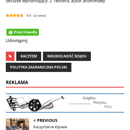
obrazek wyróżniający: Z Twittera, autor anonimowy
5/5 - (2 votes)
Udostępnij
KACZYZM
NIEUDOLNOŚĆ RZĄDU
POLITYKA ZAGRANICZNA POLSKI
REKLAMA
PREVIOUS
Kaczyński w Kijowie