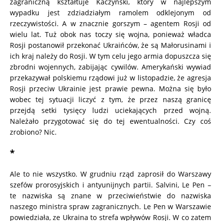
zagraniczną kształtuje Kaczyński, który w najlepszym
wypadku jest zdziadziałym ramolem odklejonym od
rzeczywistości. A w znacznie gorszym – agentem Rosji od
wielu lat. Tuż obok nas toczy się wojna, ponieważ władca
Rosji postanowił przekonać Ukraińców, że są Małorusinami i
ich kraj należy do Rosji. W tym celu jego armia dopuszcza się
zbrodni wojennych, zabijając cywilów. Amerykański wywiad
przekazywał polskiemu rządowi już w listopadzie, że agresja
Rosji przeciw Ukrainie jest prawie pewna. Można się było
wobec tej sytuacji liczyć z tym, że przez naszą granicę
przejdą setki tysięcy ludzi uciekających przed wojną.
Należało przygotować się do tej ewentualności. Czy coś
zrobiono? Nic.
*
Ale to nie wszystko. W grudniu rząd zaprosił do Warszawy
szefów prorosyjskich i antyunijnych partii. Salvini, Le Pen –
te nazwiska są znane w przeciwieństwie do nazwiska
naszego ministra spraw zagranicznych. Le Pen w Warszawie
powiedziała, ze Ukraina to strefa wpływów Rosji. W co zatem