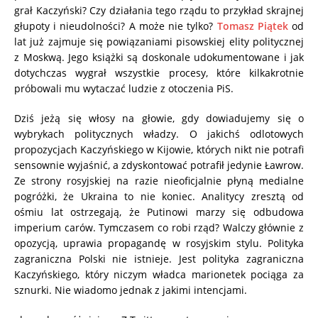
grał Kaczyński? Czy działania tego rządu to przykład skrajnej
głupoty i nieudolności? A może nie tylko?
Tomasz Piątek
od
lat już zajmuje się powiązaniami pisowskiej elity politycznej
z Moskwą. Jego książki są doskonale udokumentowane i jak
dotychczas wygrał wszystkie procesy, które kilkakrotnie
próbowali mu wytaczać ludzie z otoczenia PiS.
Dziś jeżą się włosy na głowie, gdy dowiadujemy się o
wybrykach politycznych władzy. O jakichś odlotowych
propozycjach Kaczyńskiego w Kijowie, których nikt nie potrafi
sensownie wyjaśnić, a zdyskontować potrafił jedynie Ławrow.
Ze strony rosyjskiej na razie nieoficjalnie płyną medialne
pogróżki, że Ukraina to nie koniec. Analitycy zresztą od
ośmiu lat ostrzegają, że Putinowi marzy się odbudowa
imperium carów. Tymczasem co robi rząd? Walczy głównie z
opozycją, uprawia propagandę w rosyjskim stylu. Polityka
zagraniczna Polski nie istnieje. Jest polityka zagraniczna
Kaczyńskiego, który niczym władca marionetek pociąga za
sznurki. Nie wiadomo jednak z jakimi intencjami.