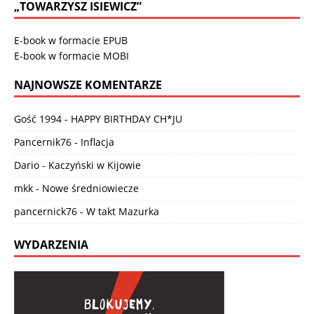
„TOWARZYSZ ISIEWICZ”
E-book w formacie EPUB
E-book w formacie MOBI
NAJNOWSZE KOMENTARZE
Gość 1994
-
HAPPY BIRTHDAY CH*JU
Pancernik76
-
Inflacja
Dario
-
Kaczyński w Kijowie
mkk
-
Nowe średniowiecze
pancernick76
-
W takt Mazurka
WYDARZENIA