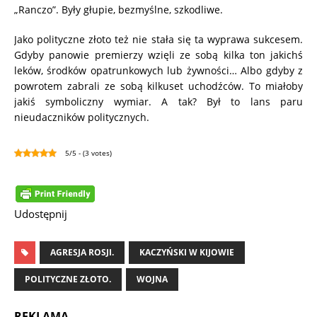
„Ranczo”. Były głupie, bezmyślne, szkodliwe.
Jako polityczne złoto też nie stała się ta wyprawa sukcesem.
Gdyby panowie premierzy wzięli ze sobą kilka ton jakichś
leków, środków opatrunkowych lub żywności… Albo gdyby z
powrotem zabrali ze sobą kilkuset uchodźców. To miałoby
jakiś symboliczny wymiar. A tak? Był to lans paru
nieudaczników politycznych.
5/5 - (3 votes)
Udostępnij
AGRESJA ROSJI.
KACZYŃSKI W KIJOWIE
POLITYCZNE ZŁOTO.
WOJNA
REKLAMA