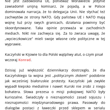
Nie jest zadowolona UE, ponieważ Morawiecki jedynie
zawiadomił unijną komisarz, że pojadą, a w Polsce
dominowała narracja, że to delegacja Unii. Nie słychać też
zachwytów ze strony NATO. Gdy państwa UE i NATO mają
wojnę tuż przy swych granicach, działania powinny być
skoordynowane. Taka opinie przeważa w zachodnich
mediach. Nikt nie zachwyca się. Za to zwraca uwagę, że
„wycieczkowicze” mieli swoje własne cele polityczne w tej
wyprawie.
Kaczyński w Kijowie to dla Polski wątpliwy atut, o czym pisał
wczoraj
Konrad
.
Dzisiaj już większość dziennikarzy dostrzegło, że dla
Kaczyńskiego ta wojna jest „politycznym złotem” podobnie
jak wcześniej białoruskie protesty. Kaczyński jak zwykle
wypadł kiepsko medialnie i nawet Kurski nie zrobi z niego
bohatera. Słowa prezesa o misji pokojowej NATO były
kuriozalne. Świadczyły o nieznajomości zasad sojuszu i
nieznajomości międzynarodowego prawa. Pasowały do
dialogów postaci z ławeczki przed sklepem w serialu