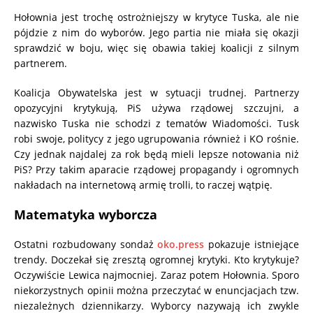
Hołownia jest trochę ostrożniejszy w krytyce Tuska, ale nie
pójdzie z nim do wyborów. Jego partia nie miała się okazji
sprawdzić w boju, więc się obawia takiej koalicji z silnym
partnerem.
Koalicja Obywatelska jest w sytuacji trudnej. Partnerzy
opozycyjni krytykują, PiS używa rządowej szczujni, a
nazwisko Tuska nie schodzi z tematów Wiadomości. Tusk
robi swoje, politycy z jego ugrupowania również i KO rośnie.
Czy jednak najdalej za rok będą mieli lepsze notowania niż
PiS? Przy takim aparacie rządowej propagandy i ogromnych
nakładach na internetową armię trolli, to raczej wątpię.
Matematyka wyborcza
Ostatni rozbudowany sondaż
oko.press
pokazuje istniejące
trendy. Doczekał się zresztą ogromnej krytyki. Kto krytykuje?
Oczywiście Lewica najmocniej. Zaraz potem Hołownia. Sporo
niekorzystnych opinii można przeczytać w enuncjacjach tzw.
niezależnych dziennikarzy. Wyborcy nazywają ich zwykle