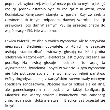
poprzeczki wyborczej, więc być może po cichu myśli o jakiejś
koalicji. Jednak ostatnio była to koalicja z Kukizem, która
Kosiniakowi-Kamyszowi stanęła w gardle. Czy związek z
Gowinem lub innymi odpadami dawnej szerokiej koalicji
prawicowej coś da? W samym PSL są przecież chętni do
współpracy z PiS. Nie wiadomo.
Lewica twierdzi, że dba o swoich wyborców. Ale to oczywista
nieprawda. Biedniejsi obywatele, o których w zasadzie
usiłują ostatnio dbać lewicowcy, głosują na PiS i próba
odebrania Kaczyńskiemu elektoratu jest z góry skazana na
porażkę. Na lewicę głosuje młodzież i to raczej ta
wykształcona, świadoma i obyta w świecie. A tym wyborcom
nie tyle potrzeba socjalu ile wolnego od religii państwa.
Próby dogadywania się z Kaczyńskim zaowocowały mocnym
spadkiem sondażowym. Obecnie lewica odbija się od dna,
ale gamechangerem nie będzie w takiej konfiguracji.
Młodzież nie wierzy staremu komuchowi, zaś Zandberg
zniechęca swoim doktrynerstwem. Biedroń zaś przestał się
liczyć.