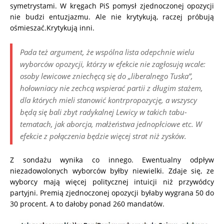
symetrystami. W kręgach PiS pomysł zjednoczonej opozycji
nie budzi entuzjazmu. Ale nie krytykują, raczej próbują
ośmieszać.Krytykują inni.
Pada też argument, że wspólna lista odepchnie wielu
wyborców opozycji, którzy w efekcie nie zagłosują wcale:
osoby lewicowe zniechęcą się do „liberalnego Tuska”,
hołowniacy nie zechcą wspierać partii z długim stażem,
dla których mieli stanowić kontrpropozycję, a wszyscy
będą się bali zbyt radykalnej Lewicy w takich tabu-
tematach, jak aborcja, małżeństwa jednopłciowe etc. W
efekcie z połączenia będzie więcej strat niż zysków.
Z sondażu wynika co innego. Ewentualny odpływ
niezadowolonych wyborców byłby niewielki. Zdaje się, ze
wyborcy mają więcej politycznej intuicji niż przywódcy
partyjni. Premią zjednoczonej opozycji byłaby wygrana 50 do
30 procent. A to dałoby ponad 260 mandatów.