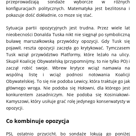
przeprowadzają sondaże wyborcze w różnych
konfiguracjach politycznych. Matematyka jest bezlitosna i
pokazuje dość dokładnie, co moze się stać.
Sytuacja partii opozycyjnych jest trudna. Przez wiele lat
nieobecności Donalda Tuska nikt nie sięgnął po symboliczną
buławę marszałkowską przywódcy opozycji. Gdy Tusk się
pojawił, reszta opozycji zaczęła go krytykować. Tymczasem
Tusk wziął przywództwo Platformy, które leżało na ulicy.
Skupił Koalicję Obywatelską (przypomnijmy, to nie tylko PO) i
zaczął robić swoje. Wbrew krytyce wciąż namawia na
wspólną listę i wciąż podnosi notowania Koalicji
Obywatelskiej. To się nie podoba Lewicy, która traktuje go jak
głównego wroga. Nie podoba się Hołowni, dla którego jest
konkurentem zasadniczym. Nie podoba się Kosiniakowi-
Kamyszowi, który usiłuje grać rolę jedynego konserwatysty w
opozycji.
Co kombinuje opozycja
PSL ostatnio przycichł, bo sondaże lokują go poniżej