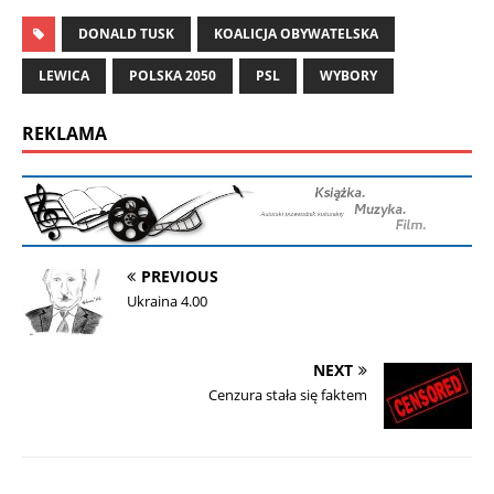
DONALD TUSK
KOALICJA OBYWATELSKA
LEWICA
POLSKA 2050
PSL
WYBORY
REKLAMA
PREVIOUS
Ukraina 4.00
NEXT
Cenzura stała się faktem